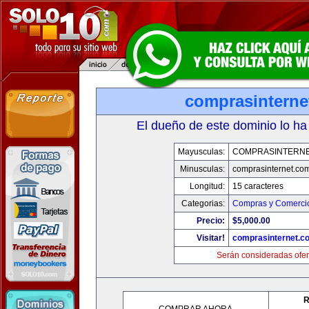
comprasinterne
El dueño de este dominio lo ha
Mayusculas:
COMPRASINTERNE
Minusculas:
comprasinternet.co
Longitud:
15 caracteres
Categorias:
Compras y Comercio
Precio:
$5,000.00
Visitar!
comprasinternet.c
Serán consideradas ofer
R