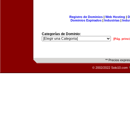
Registro de Dominios
|
Web Hosting
|
D
Dominios Expirados
|
Industrias
|
Indu
Categorías de Dominio:
[Pág. princi
** Precios expre
© 2002/2022 Solo10.com