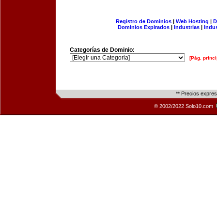
Registro de Dominios
|
Web Hosting
|
D
Dominios Expirados
|
Industrias
|
Indu
Categorías de Dominio:
[Pág. princi
** Precios expre
© 2002/2022 Solo10.com