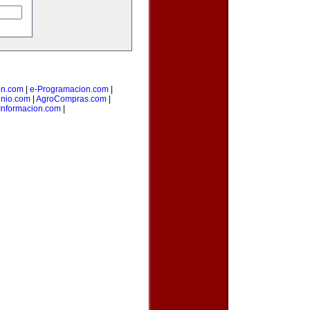
on.com
|
e-Programacion.com
|
nio.com
|
AgroCompras.com
|
Informacion.com
|