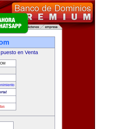
com
 puesto en Venta
COM
enimiento
erta!
tas